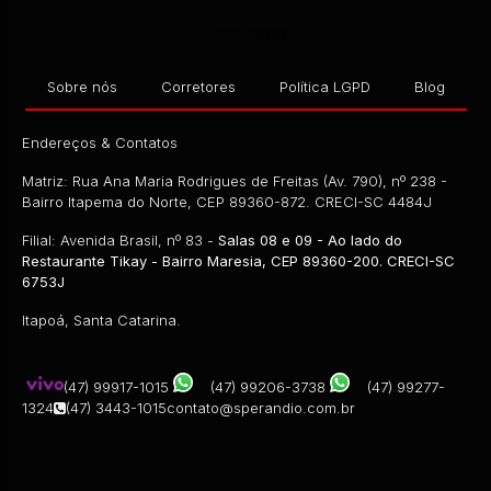
Empresa
Sobre nós
Corretores
Política LGPD
Blog
Endereços & Contatos
Matriz: Rua Ana Maria Rodrigues de Freitas (Av. 790), nº 238 -
Bairro Itapema do Norte, CEP 89360-872. CRECI-SC 4484J
Filial: Avenida Brasil, nº 83 -
Salas 08 e 09 - Ao lado do
Restaurante Tikay - Bairro Maresia, CEP 89360-200. CRECI-SC
6753J
Itapoá, Santa Catarina.
(47) 99917-1015
(47) 99206-3738
(47) 99277-
1324
(47) 3443-1015
contato@sperandio.com.br