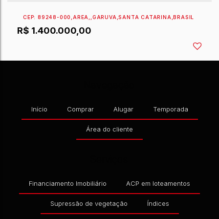
CEP: 89248-000
,
ÁREA
,
GARUVA
,
SANTA CATARINA
,
Navegação
R$
1.400.000,00
Início
Comprar
Alugar
Temporada
Área do cliente
Serviços
Financiamento Imobiliário
ACP em loteamentos
Supressão de vegetação
Índices