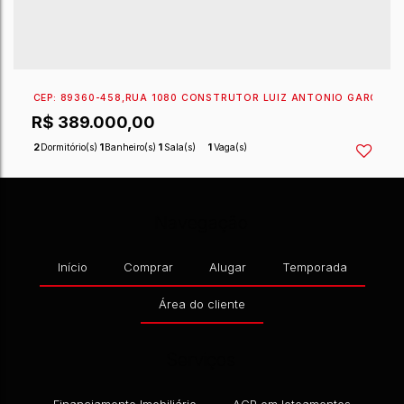
CEP: 89249-000
,
RUA MANOEL PEDRO DA SILVEIRA
,
N°
R$
518.000,00
3
Dormitório(s)
2
Banheiro(s)
1
Sala(s)
1
Suíte(s)
Navegação
Início
Comprar
Alugar
Temporada
Área do cliente
Serviços