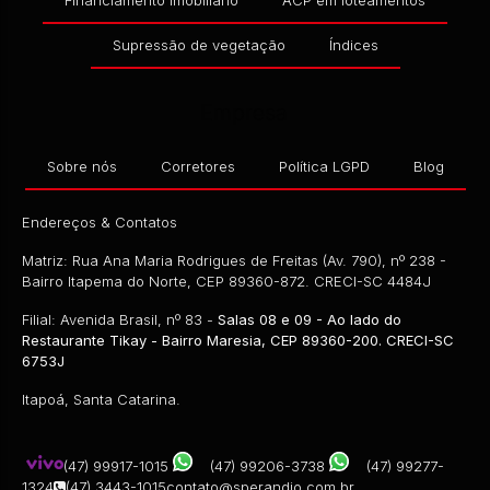
Financiamento Imobiliário
ACP em loteamentos
Supressão de vegetação
Índices
Empresa
CEP: 89360-458
,
RUA 1080 CONSTRUTOR LUIZ ANTÔ
Sobre nós
Corretores
Política LGPD
Blog
R$
389.000,00
Endereços & Contatos
2
Dormitório(s)
1
Banheiro(s)
1
Sala(s)
1
Vaga(s)
Matriz: Rua Ana Maria Rodrigues de Freitas (Av. 790), nº 238 -
Bairro Itapema do Norte, CEP 89360-872. CRECI-SC 4484J
Filial: Avenida Brasil, nº 83 -
Salas 08 e 09 - Ao lado do
Restaurante Tikay - Bairro Maresia, CEP 89360-200. CRECI-SC
6753J
Itapoá, Santa Catarina.
(47) 99917-1015
(47) 99206-3738
(47) 99277-
1324
(47) 3443-1015
contato@sperandio.com.br