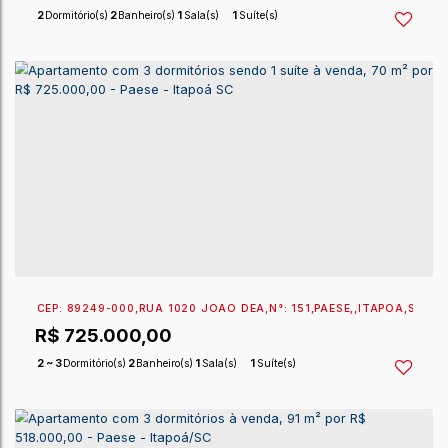
CEP: 89360-478
,
RUA 1010 EVA OLKOSKI
,
N°:
185
,
PAE
R$
780.000,00
2
Dormitório(s)
2
Banheiro(s)
1
Sala(s)
1
Suíte(s)