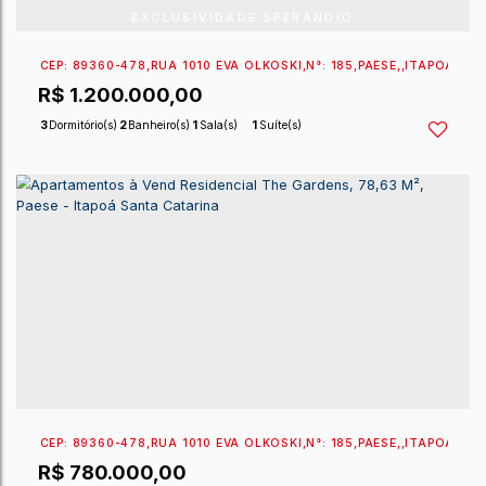
EXCLUSIVIDADE SPERANDIO
CEP: 89360-478
,
RUA 1010 EVA OLKOSKI
,
N°:
185
,
PAE
R$
1.200.000,00
3
Dormitório(s)
2
Banheiro(s)
1
Sala(s)
1
Suíte(s)
2
Vaga(s)