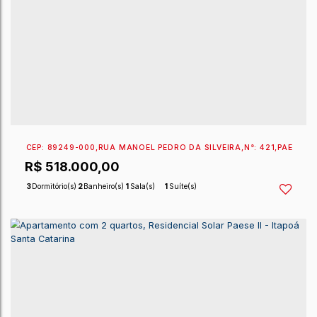
CEP: 89249-000
,
RUA 1020 JOAO DEA
,
N°:
151
,
PAESE
,
R$
725.000,00
2 ~ 3
Dormitório(s)
2
Banheiro(s)
1
Sala(s)
1
Suíte(s)
1 ~ 2
Vaga(s)