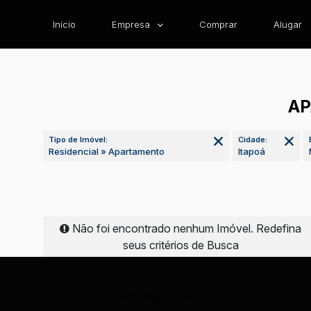
Início
Empresa
Comprar
Alugar
AP
Tipo de Imóvel:
Cidade:
Residencial » Apartamento
Itapoá
Não foi encontrado nenhum Imóvel. Redefina
seus critérios de Busca
Navegação