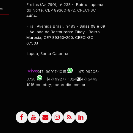
Freitas (Av. 790), nº 238 - Bairro Itapema
es
do Norte, CEP 89360-872. CRECI-SC
4484J
g
Filial: Avenida Brasil, nº 83 -
Salas 08 e 09
- Ao lado do Restaurante Tikay - Bairro
Maresia, CEP 89360-200. CRECI-SC
6753J
Itapoá, Santa Catarina.
(47) 99917-1015
(47) 99206-
3738
(47) 99277-1324
(47) 3443-
1015
contato@sperandio.com.br