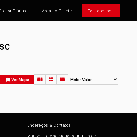
o por Diárias
Área do Cliente
Fale conosco
 SC
Ver Mapa
Endereços & Contatos
Matriz: Rua Ana Maria Rodrigues de