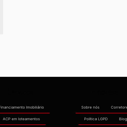
 Q 28 - SO04
,
MARESIA
,
ITAPOÁ
,
SANTA CATARINA
,
BRASIL
Serviços
Empresa
Financiamento Imobiliário
Sobre nós
Corretor
ACP em loteamentos
Política LGPD
Blo