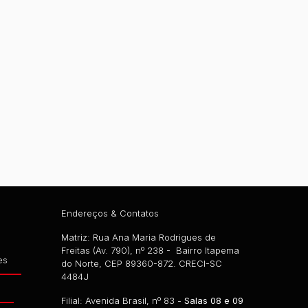
Endereços & Contatos
Matriz: Rua Ana Maria Rodrigues de
Freitas (Av. 790), nº 238 - Bairro Itapema
es
do Norte, CEP 89360-872. CRECI-SC
4484J
g
Filial: Avenida Brasil, nº 83 -
Salas 08 e 09