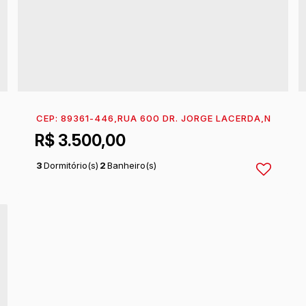
°:
198
,
SOBRADO 02
CEP: 89361-446
,
BARRA DO SAI
,
RUA 600 DR. JORGE LACERDA
,
ITAPOÁ
,
SANTA CATARINA
,
N°:
56
,
,
S
B
R$
3.500,00
3
Dormitório(s)
2
Banheiro(s)
1
Sala(s)
1
Suíte(s)