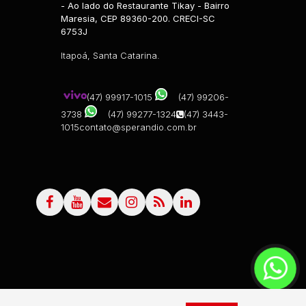
- Ao lado do Restaurante Tikay - Bairro
Maresia, CEP 89360-200. CRECI-SC
6753J
Itapoá, Santa Catarina.
(47) 99917-1015
(47) 99206-
3738
(47) 99277-1324
(47) 3443-
1015
contato@sperandio.com.br