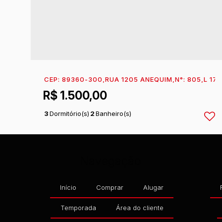
CEP: 89360-300
,
RUA 1205 ANEQUIM
,
N°:
805
,
L 17,
R$
1.500,00
3
Dormitório(s)
2
Banheiro(s)
1
Sala(s)
Navegação
Início
Comprar
Alugar
Temporada
Área do cliente