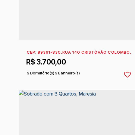
CEP: 89361-830
,
RUA 140 CRISTÓVÃO COLOMBO
,
N
R$
3.700,00
3
Dormitório(s)
3
Banheiro(s)
1
Sala(s)
1
Suíte(s)