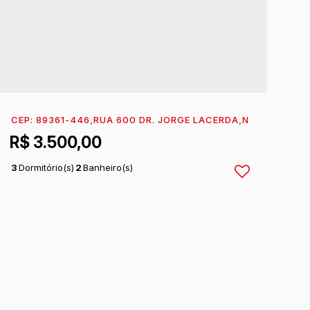
OBRADO 01
RASIL
CEP: 89361-446
,
CAMBIJU
,
RUA 600 DR. JORGE LACERDA
,
ITAPOÁ
,
SANTA CATARINA
,
BRASIL
,
N°:
50
,
CAMBI
R$
3.500,00
3
Dormitório(s)
2
Banheiro(s)
1
Sala(s)
1
Suíte(s)