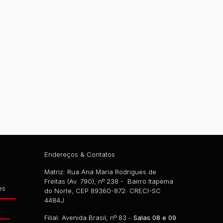
Endereços & Contatos
Matriz: Rua Ana Maria Rodrigues de
Freitas (Av. 790), nº 238 - Bairro Itapema
es
do Norte, CEP 89360-872. CRECI-SC
4484J
g
Filial: Avenida Brasil, nº 83 -
Salas 08 e 09