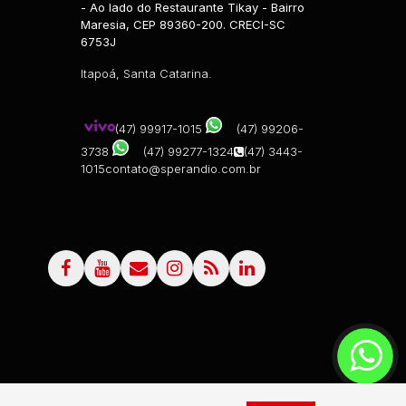
- Ao lado do Restaurante Tikay - Bairro
Maresia, CEP 89360-200. CRECI-SC
6753J
Itapoá, Santa Catarina.
(47) 99917-1015
(47) 99206-
3738
(47) 99277-1324
(47) 3443-
1015
contato@sperandio.com.br