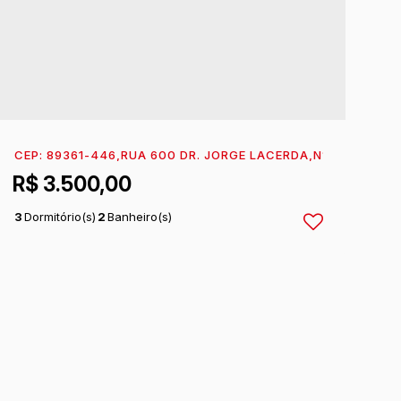
OBRADO 01
RASIL
CEP: 89361-446
,
CAMBIJU
,
RUA 600 DR. JORGE LACERDA
,
ITAPOÁ
,
SANTA CATARINA
,
BRASIL
,
N°:
50
,
CAMBI
R$
3.500,00
3
Dormitório(s)
2
Banheiro(s)
1
Sala(s)
1
Suíte(s)