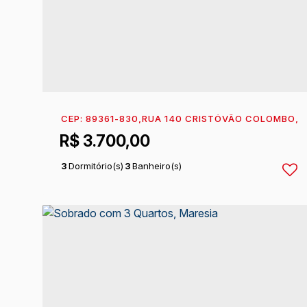
CEP: 89361-830
,
RUA 140 CRISTÓVÃO COLOMBO
,
N
R$
3.700,00
3
Dormitório(s)
3
Banheiro(s)
1
Sala(s)
1
Suíte(s)