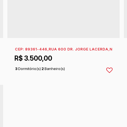
°:
198
,
SOBRADO 02
CEP: 89361-446
,
BARRA DO SAI
,
RUA 600 DR. JORGE LACERDA
,
ITAPOÁ
,
SANTA CATARINA
,
N°:
56
,
,
S
B
R$
3.500,00
3
Dormitório(s)
2
Banheiro(s)
1
Sala(s)
1
Suíte(s)