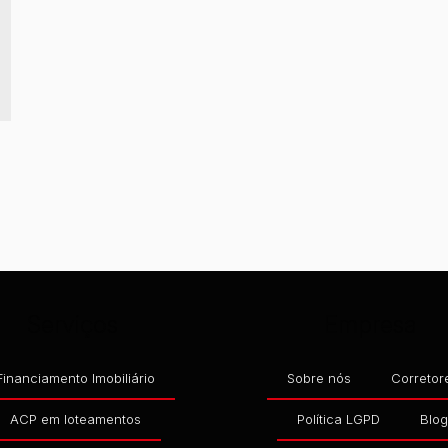
 Q 28 - SO04
,
MARESIA
,
ITAPOÁ
,
SANTA CATARINA
,
BRASIL
Serviços
Empresa
Financiamento Imobiliário
Sobre nós
Corretor
ACP em loteamentos
Política LGPD
Blo