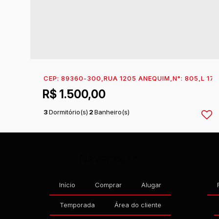
CEP: 89360-300
,
RUA 1205 ANEQUIM
,
N°:
805
,
L 17,
R$
1.500,00
3
Dormitório(s)
2
Banheiro(s)
1
Sala(s)
Navegação
Início
Comprar
Alugar
Temporada
Área do cliente