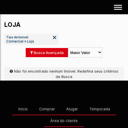
LOJA
Tipo de Imóvel:
Comercial » Loja
Busca Avançada
Não foi encontrado nenhum Imóvel. Redefina seus 
Navegação
de Busca
Início
Comprar
Alugar
Temporada
Área do cliente